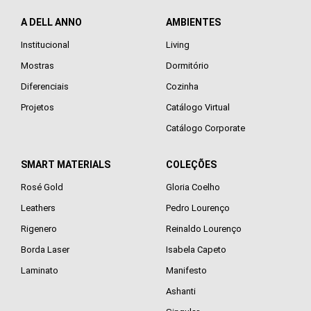
A DELL ANNO
AMBIENTES
Institucional
Living
Mostras
Dormitório
Diferenciais
Cozinha
Projetos
Catálogo Virtual
Catálogo Corporate
SMART MATERIALS
COLEÇÕES
Rosé Gold
Gloria Coelho
Leathers
Pedro Lourenço
Rigenero
Reinaldo Lourenço
Borda Laser
Isabela Capeto
Laminato
Manifesto
Ashanti