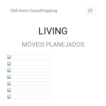
Pular
para
Dell Anno CasaShopping
ALTE
o
conteúdo
LIVING
MÓVEIS PLANEJADOS