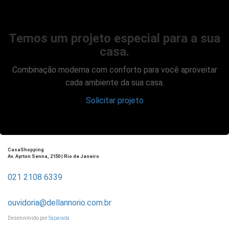
Temos um projeto especial para a sua
casa.
Combinação moderna com conforto para você aproveitar
cada ambiente da sua casa.
Solicitar projeto
CasaShopping
Av. Ayrton Senna, 2150 | Rio de Janeiro
021 2108 6339
ouvidoria@dellannorio.com.br
Desenvolvido por
Saparada