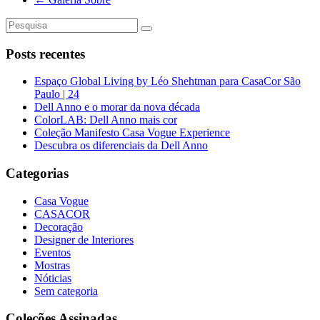
Posts recentes
Espaço Global Living by Léo Shehtman para CasaCor São
Paulo | 24
Dell Anno e o morar da nova década
ColorLAB: Dell Anno mais cor
Coleção Manifesto Casa Vogue Experience
Descubra os diferenciais da Dell Anno
Categorias
Casa Vogue
CASACOR
Decoração
Designer de Interiores
Eventos
Mostras
Nóticias
Sem categoria
Coleções Assinadas