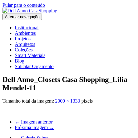
Pular para o conteúdo
Alternar navegação
Institucional
Ambientes
Projetos
Arquitetos
Coleções
Smart Materials
Blog
Solicitar Orçamento
Dell Anno_Closets Casa Shopping_Lília
Mendel-11
Tamanho total da imagem:
2000
×
1333
pixels
← Imagem anterior
Próxima imagem →
←
Galeria Sobre