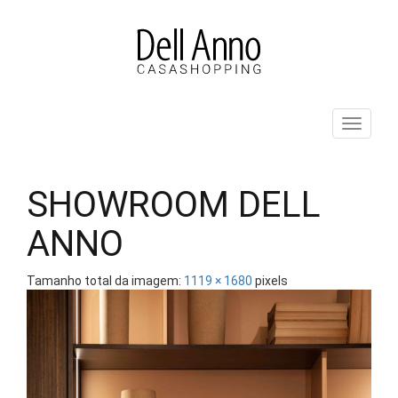
Pular
para
o
conteúdo
ALT
SHOWROOM DELL
ANNO
Tamanho total da imagem:
1119
×
1680
pixels