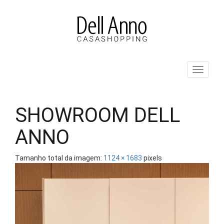
Pular
para
o
conteúdo
ALT
SHOWROOM DELL
ANNO
Tamanho total da imagem:
1124
×
1683
pixels