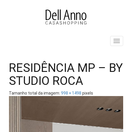
Pular
para
o
conteúdo
ALT
RESIDÊNCIA MP – BY
STUDIO ROCA
Tamanho total da imagem:
998
×
1498
pixels