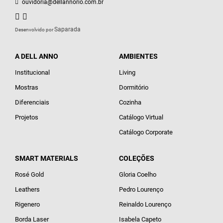
ouvidoria@dellannorio.com.br
Saparada
Desenvolvido por
A DELL ANNO
AMBIENTES
Institucional
Living
Mostras
Dormitório
Diferenciais
Cozinha
Projetos
Catálogo Virtual
Catálogo Corporate
SMART MATERIALS
COLEÇÕES
Rosé Gold
Gloria Coelho
Leathers
Pedro Lourenço
Rigenero
Reinaldo Lourenço
Borda Laser
Isabela Capeto