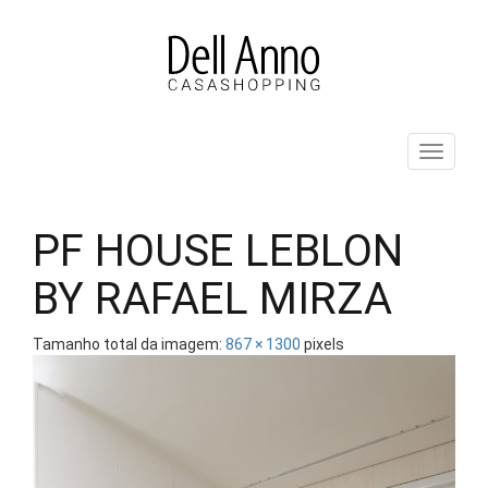
Pular
para
o
conteúdo
ALT
PF HOUSE LEBLON
BY RAFAEL MIRZA
Tamanho total da imagem:
867
×
1300
pixels