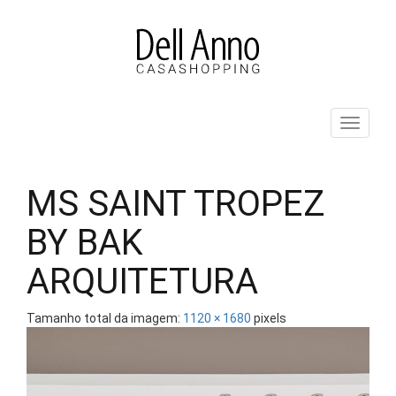
Pular
para
o
conteúdo
ALT
MS SAINT TROPEZ
BY BAK
ARQUITETURA
Tamanho total da imagem:
1120
×
1680
pixels