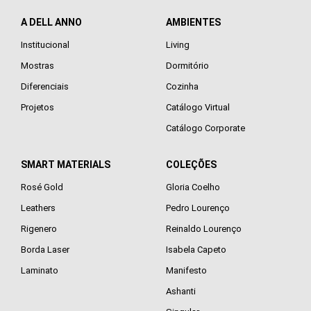
A DELL ANNO
AMBIENTES
Institucional
Living
Mostras
Dormitório
Diferenciais
Cozinha
Projetos
Catálogo Virtual
Catálogo Corporate
SMART MATERIALS
COLEÇÕES
Rosé Gold
Gloria Coelho
Leathers
Pedro Lourenço
Rigenero
Reinaldo Lourenço
Borda Laser
Isabela Capeto
Laminato
Manifesto
Ashanti