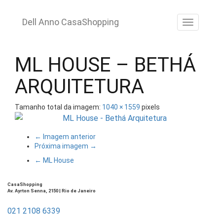
Pular
para
Dell Anno CasaShopping
ALTE
o
conteúdo
ML HOUSE – BETHÁ
ARQUITETURA
Tamanho total da imagem:
1040
×
1559
pixels
← Imagem anterior
Próxima imagem →
←
ML House
CasaShopping
Av. Ayrton Senna, 2150 | Rio de Janeiro
021 2108 6339