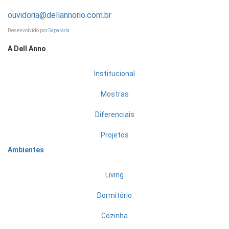
ouvidoria@dellannorio.com.br
Desenvolvido por
Saparada
A Dell Anno
Institucional
Mostras
Diferenciais
Projetos
Ambientes
Living
Dormitório
Cozinha