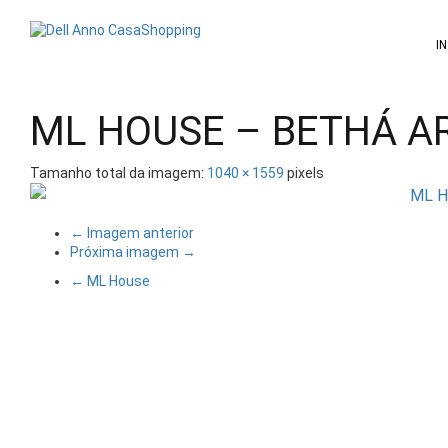
Pular
para
I
o
conteúdo
ML HOUSE – BETHÁ A
Tamanho total da imagem:
1040
×
1559
pixels
← Imagem anterior
Próxima imagem →
←
ML House