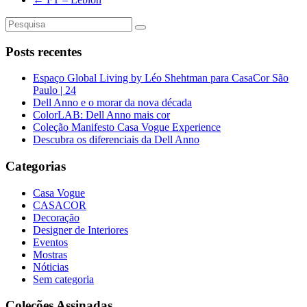
Posts recentes
Espaço Global Living by Léo Shehtman para CasaCor São
Paulo | 24
Dell Anno e o morar da nova década
ColorLAB: Dell Anno mais cor
Coleção Manifesto Casa Vogue Experience
Descubra os diferenciais da Dell Anno
Categorias
Casa Vogue
CASACOR
Decoração
Designer de Interiores
Eventos
Mostras
Nóticias
Sem categoria
Coleções Assinadas