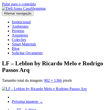
Pular para o conteúdo
Alternar navegação
Institucional
Ambientes
Projetos
Arquitetos
Coleções
Smart Materials
Blog
Solicitar Orçamento
LF – Leblon by Ricardo Melo e Rodrigo
Passos Arq
Tamanho total da imagem:
902
×
1366
pixels
Próxima imagem →
←
FT – Leblon