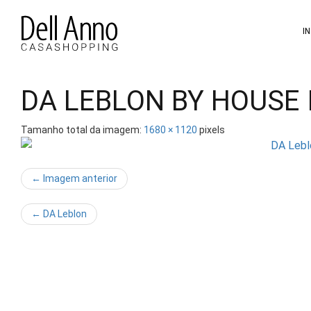
Pular
para
I
o
conteúdo
DA LEBLON BY HOUSE 
Tamanho total da imagem:
1680
×
1120
pixels
← Imagem anterior
←
DA Leblon