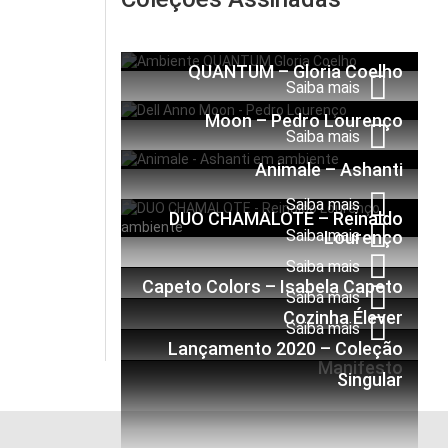
Saiba mais
QUANTUM – Gloria Coelho
Saiba mais
Moon – Pedro Lourenço
Saiba mais
Animale – Ashanti
Saiba mais
DUO CHAMALOTE – Reinaldo
Saiba mais
Lourenço
Saiba mais
Capeto Colors – Isabela Capeto
Saiba mais
Cozinha Élever
Saiba mais
Lançamento 2020 – Coleção
Manifesto
Singular