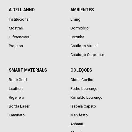
A DELL ANNO
AMBIENTES
Institucional
Living
Mostras
Dormitório
Diferenciais
Cozinha
Projetos
Catálogo Virtual
Catálogo Corporate
SMART MATERIALS
COLEÇÕES
Rosé Gold
Gloria Coelho
Leathers
Pedro Lourenço
Rigenero
Reinaldo Lourenço
Borda Laser
Isabela Capeto
Laminato
Manifesto
Ashanti