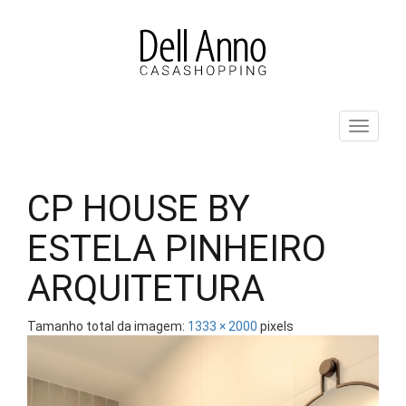
Pular
para
o
conteúdo
ALT
CP HOUSE BY
ESTELA PINHEIRO
ARQUITETURA
Tamanho total da imagem:
1333
×
2000
pixels