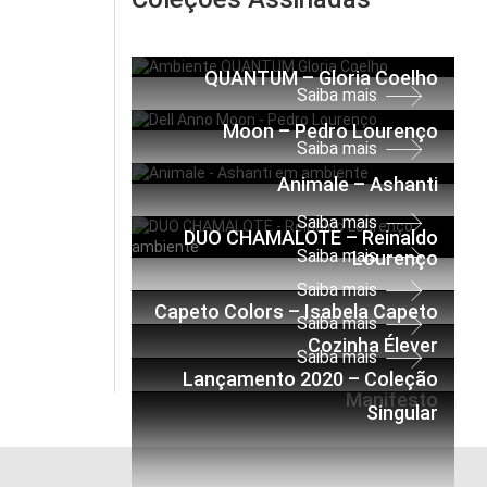
Saiba mais
QUANTUM – Gloria Coelho
Saiba mais
Moon – Pedro Lourenço
Saiba mais
Animale – Ashanti
Saiba mais
DUO CHAMALOTE – Reinaldo
Saiba mais
Lourenço
Saiba mais
Capeto Colors – Isabela Capeto
Saiba mais
Cozinha Élever
Saiba mais
Lançamento 2020 – Coleção
Manifesto
Singular