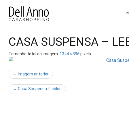
Pular
para
I
o
conteúdo
CASA SUSPENSA – LE
Tamanho total da imagem:
1344
×
896
pixels
← Imagem anterior
←
Casa Suspensa | Leblon