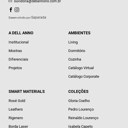
ouvidoria@dellannorio.com.br
Saparada
Desenvolvido por
A DELL ANNO
AMBIENTES
Institucional
Living
Mostras
Dormitório
Diferenciais
Cozinha
Projetos
Catálogo Virtual
Catálogo Corporate
SMART MATERIALS
COLEÇÕES
Rosé Gold
Gloria Coelho
Leathers
Pedro Lourenço
Rigenero
Reinaldo Lourenço
Borda Laser
Isabela Capeto