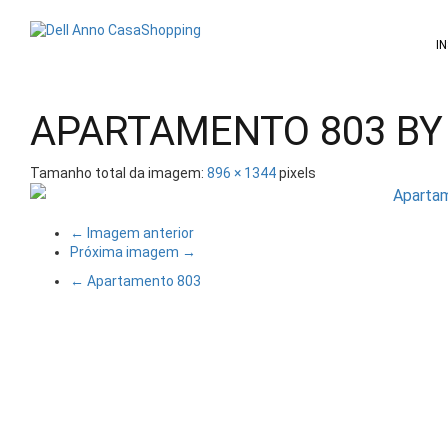
Pular
para
I
o
conteúdo
APARTAMENTO 803 BY
Tamanho total da imagem:
896
×
1344
pixels
← Imagem anterior
Próxima imagem →
←
Apartamento 803