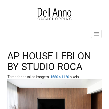
Pular
para
o
conteúdo
ALT
AP HOUSE LEBLON
BY STUDIO ROCA
Tamanho total da imagem:
1680
×
1120
pixels