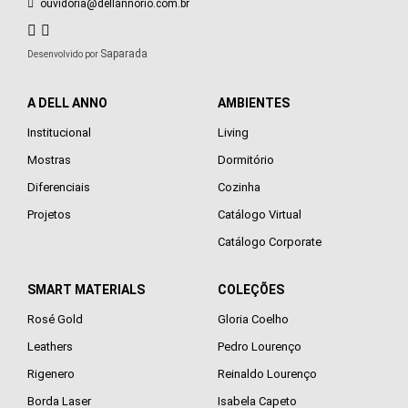
ouvidoria@dellannorio.com.br
Saparada
Desenvolvido por
A DELL ANNO
AMBIENTES
Institucional
Living
Mostras
Dormitório
Diferenciais
Cozinha
Projetos
Catálogo Virtual
Catálogo Corporate
SMART MATERIALS
COLEÇÕES
Rosé Gold
Gloria Coelho
Leathers
Pedro Lourenço
Rigenero
Reinaldo Lourenço
Borda Laser
Isabela Capeto