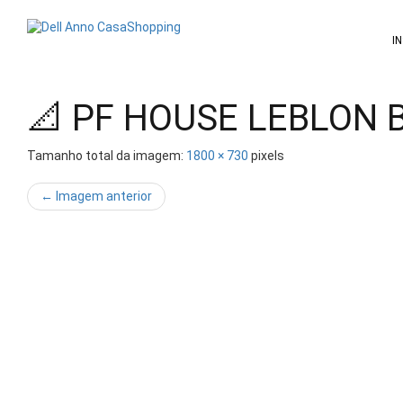
Pular
para
I
o
conteúdo
📐 PF HOUSE LEBLON 
Tamanho total da imagem:
1800
×
730
pixels
← Imagem anterior