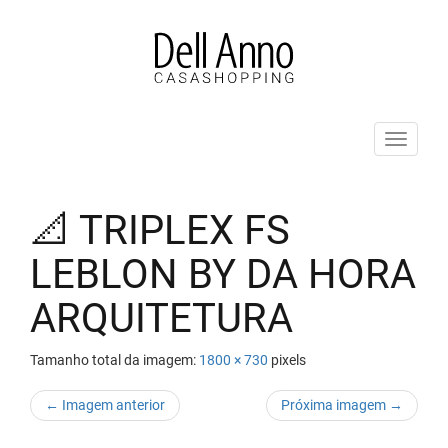
Pular
para
o
conteúdo
ALT
📐 TRIPLEX FS
LEBLON BY DA HORA
ARQUITETURA
Tamanho total da imagem:
1800
×
730
pixels
← Imagem anterior
Próxima imagem →