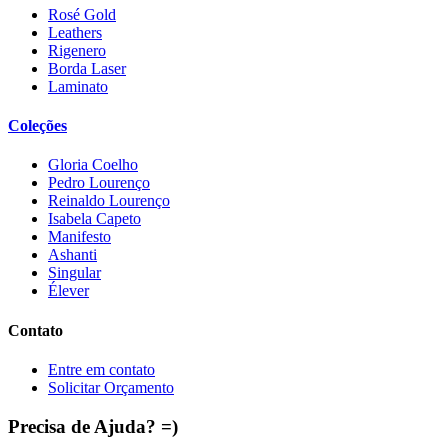
Rosé Gold
Leathers
Rigenero
Borda Laser
Laminato
Coleções
Gloria Coelho
Pedro Lourenço
Reinaldo Lourenço
Isabela Capeto
Manifesto
Ashanti
Singular
Élever
Contato
Entre em contato
Solicitar Orçamento
Precisa de Ajuda? =)