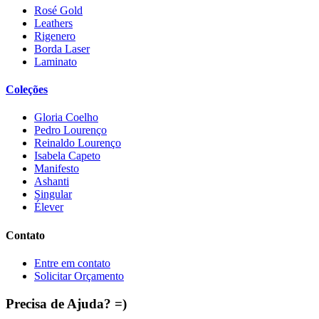
Rosé Gold
Leathers
Rigenero
Borda Laser
Laminato
Coleções
Gloria Coelho
Pedro Lourenço
Reinaldo Lourenço
Isabela Capeto
Manifesto
Ashanti
Singular
Élever
Contato
Entre em contato
Solicitar Orçamento
Precisa de Ajuda? =)