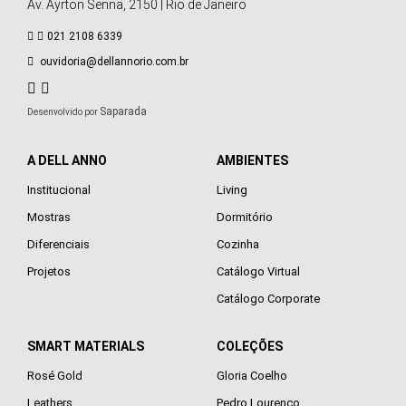
Av. Ayrton Senna, 2150 | Rio de Janeiro
021 2108 6339
ouvidoria@dellannorio.com.br
Saparada
Desenvolvido por
A DELL ANNO
AMBIENTES
Institucional
Living
Mostras
Dormitório
Diferenciais
Cozinha
Projetos
Catálogo Virtual
Catálogo Corporate
SMART MATERIALS
COLEÇÕES
Rosé Gold
Gloria Coelho
Leathers
Pedro Lourenço