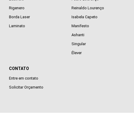
Rigenero
Reinaldo Lourenço
Borda Laser
Isabela Capeto
Laminato
Manifesto
Ashanti
Singular
Élever
CONTATO
Entre em contato
Solicitar Orçamento
Precisa de Ajuda? =)
Temos consultores especializados para ajudar você a t