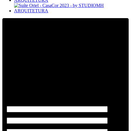
Dell Anno & Studio MH Arquitetura - Monique
Pampolha e Hannah Cabral
Temos um projeto especial para a sua casa.
Combinação moderna com conforto para você aproveitar cada
ambiente da sua casa.
Sobre você
Nome*
E-mail*
Telefone